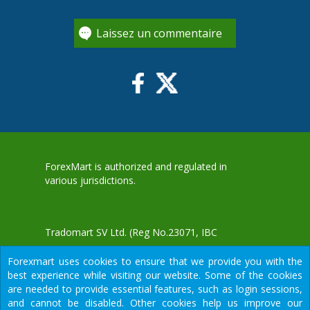
Laissez un commentaire
ForexMart is authorized and regulated in
various jurisdictions.
Tradomart SV Ltd.
(Reg No.23071, IBC
2015) with a registered office at First Floor,
Forexmart uses cookies to ensure that we provide you with the
SVG Teachers Co-operative Credit Union
aWS
best experience while visiting our website. Some of the cookies
Limited Uptown Building, Corner of James
are needed to provide essential features, such as login sessions,
and Middle Street, Kingstown, Saint Vincent
and cannot be disabled. Other cookies help us improve our
and the Grenadines